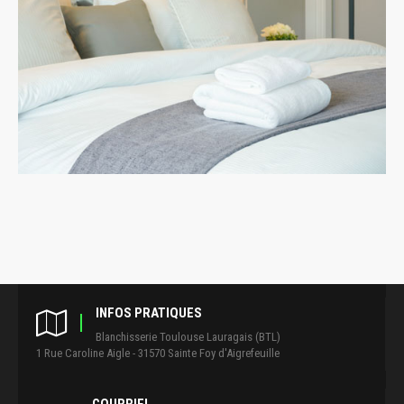
INFOS PRATIQUES
Blanchisserie Toulouse Lauragais (BTL)
1 Rue Caroline Aigle - 31570 Sainte Foy d'Aigrefeuille