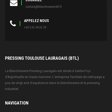
COURRIEL
contact@blanchisserie-btl.fr
APPELEZ NOUS
+33 5 61 39 23 79
PRESSING TOULOUSE LAURAGAIS (BTL)
La Blanchisserie Pressing Lauragais est située à Sainte-Foy-
d'Aigrefeuille en Haute-Garonne. L'entreprise familiale de nettoyage a
pus de vingt and d'expérience dans la blanchisserie et le pressing
industriel.
NAVIGATION